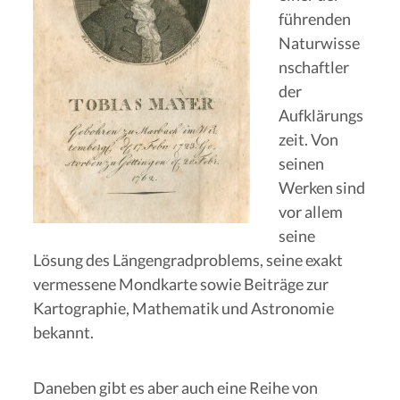
führenden
Naturwisse
nschaftler
der
Aufklärungs
zeit. Von
seinen
Werken sind
vor allem
seine
Lösung des Längengradproblems, seine exakt
vermessene Mondkarte sowie Beiträge zur
Kartographie, Mathematik und Astronomie
bekannt.
Daneben gibt es aber auch eine Reihe von