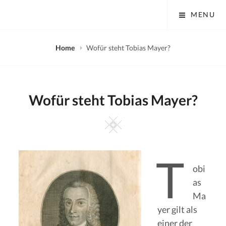
Skip
Tobias Mayer Museum
MENU
to
content
Home
Wofür steht Tobias Mayer?
Wofür steht Tobias Mayer?
Square
T
obi
as
Ma
yer gilt als
einer der