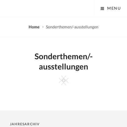
Skip
Tobias Mayer Museum
MENU
to
content
Home
Sonderthemen/-ausstellungen
Sonderthemen/-
ausstellungen
Square
JAHRESARCHIV