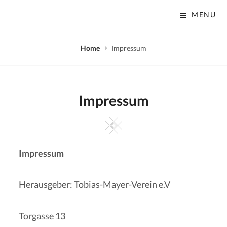
Skip
Tobias Mayer Museum
MENU
to
content
Home
Impressum
Impressum
Square
Impressum
Herausgeber: Tobias-Mayer-Verein e.V
Torgasse 13