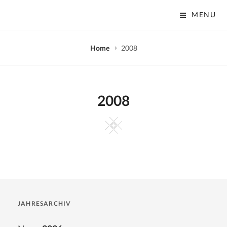
Skip
Tobias Mayer Museum
MENU
to
content
Home
2008
2008
Square
JAHRESARCHIV