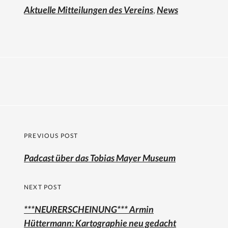
Aktuelle Mitteilungen des Vereins
,
News
Beitragsnavigation
PREVIOUS POST
Previous
Padcast über das Tobias Mayer Museum
post:
NEXT POST
***NEURERSCHEINUNG*** Armin
Hüttermann: Kartographie neu gedacht