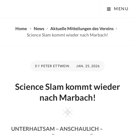
Skip
Tobias Mayer Museum
MENU
to
content
Home
News
Aktuelle Mitteilungen des Vereins
Science Slam kommt wieder nach Marbach!
POSTED
BY
PETER ETTWEIN
JAN. 25, 2026
ON
Science Slam kommt wieder
nach Marbach!
Square
UN
TER
HALTSAM – ANSCHAULICH –