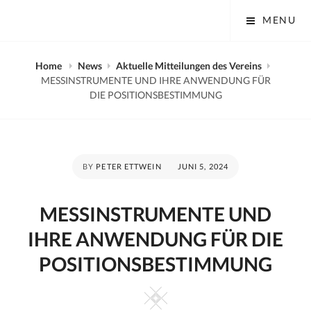
Skip
Tobias Mayer Museum
MENU
to
content
Home
News
Aktuelle Mitteilungen des Vereins
MESSINSTRUMENTE UND IHRE ANWENDUNG FÜR
DIE POSITIONSBESTIMMUNG
POSTED
BY
PETER ETTWEIN
JUNI 5, 2024
ON
MESSINSTRUMENTE UND
IHRE ANWENDUNG FÜR DIE
POSITIONSBESTIMMUNG
Square