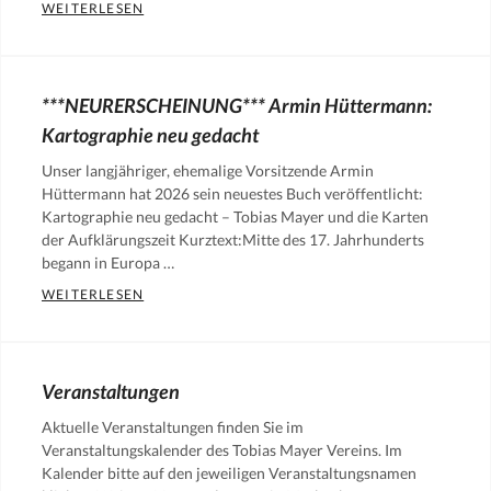
OLDTIMERSPORT EINFÜHRUNGSLEHRGANG
WEITERLESEN
homepage
Categories:
Aktuelle
Mitteilungen
***NEURERSCHEINUNG*** Armin Hüttermann:
des
Kartographie neu gedacht
Vereins
,
Unser langjähriger, ehemalige Vorsitzende Armin
News
,
Hüttermann hat 2026 sein neuestes Buch veröffentlicht:
News
Kartographie neu gedacht – Tobias Mayer und die Karten
auf
der Aufklärungszeit Kurztext:Mitte des 17. Jahrhunderts
begann in Europa …
homepage
***NEURERSCHEINUNG*** ARMIN HÜTTERMAN
WEITERLESEN
Categories:
Aktuelle
Mitteilungen
Veranstaltungen
des
Aktuelle Veranstaltungen finden Sie im
Vereins
,
Veranstaltungskalender des Tobias Mayer Vereins. Im
News
,
Kalender bitte auf den jeweiligen Veranstaltungsnamen