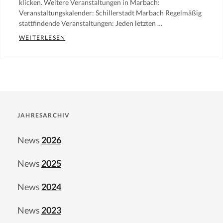
News
klicken. Weitere Veranstaltungen in Marbach:
Veranstaltungskalender: Schillerstadt Marbach Regelmäßig
auf
stattfindende Veranstaltungen: Jeden letzten …
homepage
VERANSTALTUNGEN
WEITERLESEN
Categories:
Aktuelle
Mitteilungen
des
Vereins
,
JAHRESARCHIV
News
,
News
News
2026
auf
homepage
News
2025
News
2024
News
2023