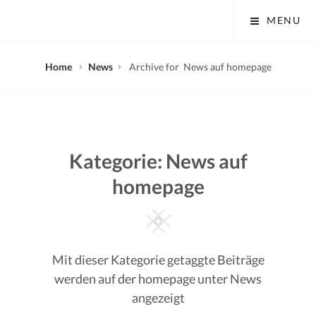
Skip
Tobias Mayer Museum
MENU
to
content
Home
News
Archive for
News auf homepage
Kategorie:
News auf
homepage
Square
Mit dieser Kategorie getaggte Beiträge
werden auf der homepage unter News
angezeigt