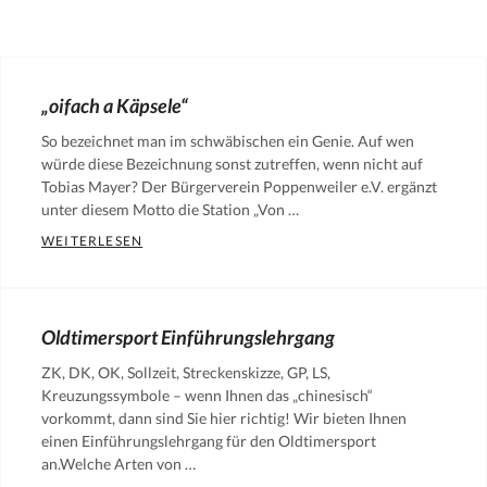
„oifach a Käpsele“
So bezeichnet man im schwäbischen ein Genie. Auf wen
würde diese Bezeichnung sonst zutreffen, wenn nicht auf
Tobias Mayer? Der Bürgerverein Poppenweiler e.V. ergänzt
unter diesem Motto die Station „Von …
„OIFACH A KÄPSELE“
WEITERLESEN
Categories:
Aktuelle
Mitteilungen
Oldtimersport Einführungslehrgang
des
ZK, DK, OK, Sollzeit, Streckenskizze, GP, LS,
Vereins
,
Kreuzungssymbole – wenn Ihnen das „chinesisch“
News
,
vorkommt, dann sind Sie hier richtig! Wir bieten Ihnen
News
einen Einführungslehrgang für den Oldtimersport
an.Welche Arten von …
auf