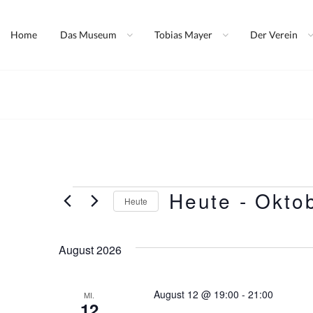
Skip
Tobias Mayer Mus
to
Home
Das Museum
Tobias Mayer
Der Verein
content
Heute
 - 
Okto
Veranstaltungen
Heute
D
a
August 2026
t
u
August 12 @ 19:00
-
21:00
MI.
m
12