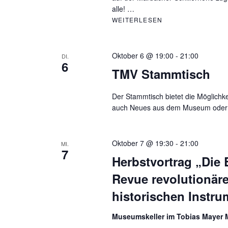
alle! …
WEITERLESEN
11. TOBIAS MAYER
Oktober 6 @ 19:00
-
21:00
DI.
6
TMV Stammtisch
Der Stammtisch bietet die Möglichk
auch Neues aus dem Museum oder d
Oktober 7 @ 19:30
-
21:00
MI.
7
Herbstvortrag „Die 
Revue revolutionär
historischen Instr
Museumskeller im Tobias Maye