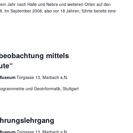
sem Jahr nach Halle und Nebra und weiteren Orten auf den
m September 2008, also vor 18 Jahren, führte bereits eine
TOBIAS MAYER VEREIN NACH HALLE UND NEBRA
dbeobachtung mittels
ute“
r Museum
Torgasse 13, Marbach a.N.
otogrammetrie und Geoinformatik, Stuttgart
ührungslehrgang
r Museum
Torgasse 13, Marbach a.N.