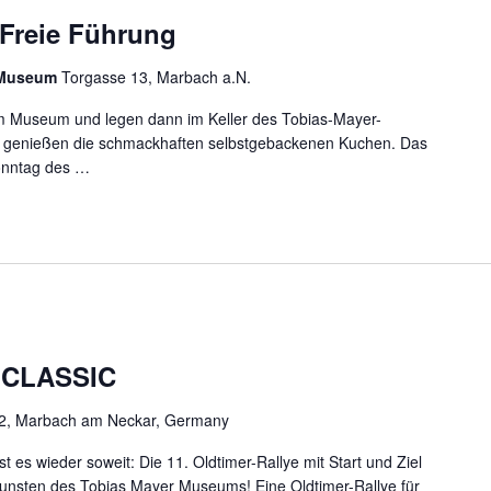
Freie Führung
r Museum
Torgasse 13, Marbach a.N.
m Museum und legen dann im Keller des Tobias-Mayer-
 genießen die schmackhaften selbstgebackenen Kuchen. Das
onntag des …
ND FREIE FÜHRUNG
 CLASSIC
12, Marbach am Neckar, Germany
 es wieder soweit: Die 11. Oldtimer-Rallye mit Start und Ziel
gunsten des Tobias Mayer Museums! Eine Oldtimer-Rallye für