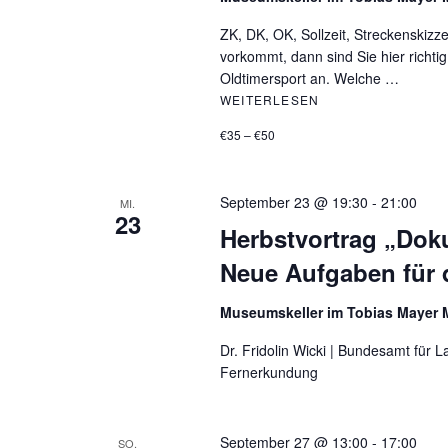
ZK, DK, OK, Sollzeit, Streckenskiz
vorkommt, dann sind Sie hier richti
Oldtimersport an. Welche …
WEITERLESEN
OLDTIMERSPORT 
€35 – €50
September 23 @ 19:30
-
21:00
MI.
23
Herbstvortrag „Dok
Neue Aufgaben für
Museumskeller im Tobias Maye
Dr. Fridolin Wicki | Bundesamt für 
Fernerkundung
September 27 @ 13:00
-
17:00
SO.