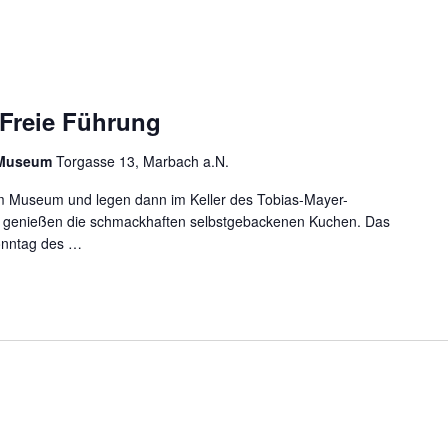
Freie Führung
r Museum
Torgasse 13, Marbach a.N.
m Museum und legen dann im Keller des Tobias-Mayer-
 genießen die schmackhaften selbstgebackenen Kuchen. Das
onntag des …
ND FREIE FÜHRUNG