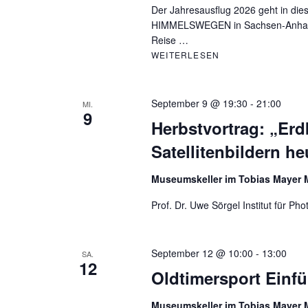
Der Jahresausflug 2026 geht in die
HIMMELSWEGEN in Sachsen-Anhalt. I
Reise …
WEITERLESEN
JAHRESAUSFLUG 
September 9 @ 19:30
-
21:00
MI.
9
Herbstvortrag: „Er
Satellitenbildern he
Museumskeller im Tobias Maye
Prof. Dr. Uwe Sörgel Institut für Ph
September 12 @ 10:00
-
13:00
SA.
12
Oldtimersport Einf
Museumskeller im Tobias Maye