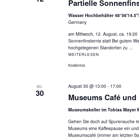
Partielle Sonnenfin
w
ä
Wasser Hochbehälter 48°56'14.5"
h
Germany
l
am Mittwoch, 12. August, ca. 19:20 
e
Sonnenfinsternis statt Bei gutem Wet
n
hochgelegenen Standorten zu …
.
WEITERLESEN
PARTIELLE SONNE
Kostenlos
August 30 @ 13:00
-
17:00
SO.
30
Museums Café und 
Museumskeller im Tobias Maye
Gehen Sie doch auf Spurensuche i
Museums eine Kaffeepause ein und
Museumscafé (immer am letzten S